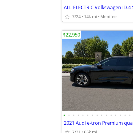
7/24
14k mi
Menifee
$22,950
•
•
•
•
•
•
•
•
•
•
•
•
•
•
•
7/31
65k mi