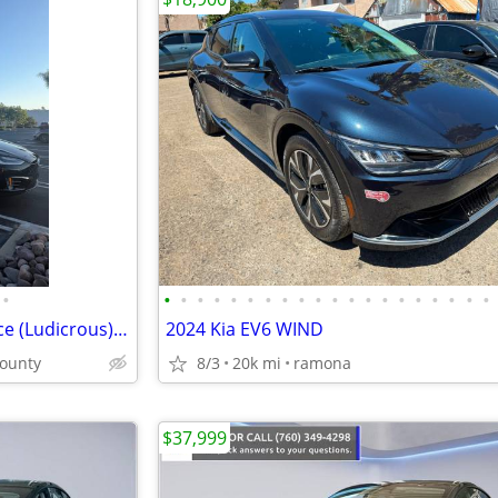
•
•
•
•
•
•
•
•
•
•
•
•
•
•
•
•
•
•
•
•
•
2021 Tesla Model X Performance (Ludicrous) AWD 6 seater
2024 Kia EV6 WIND
county
8/3
20k mi
ramona
$37,999