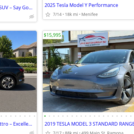
2025 Tesla Model Y Performance
ALL-ELECTRIC Volkswagen ID.4 SUV – Say Goodbye to the Gas Station!
7/14
18k mi
Menifee
$15,995
•
•
•
•
•
•
•
•
•
•
•
•
•
•
•
•
•
•
•
•
•
•
•
•
•
•
•
•
2021 Audi e-tron Premium quattro – Excellent Condition
7/17
88k mi
499 Main St, Ramona