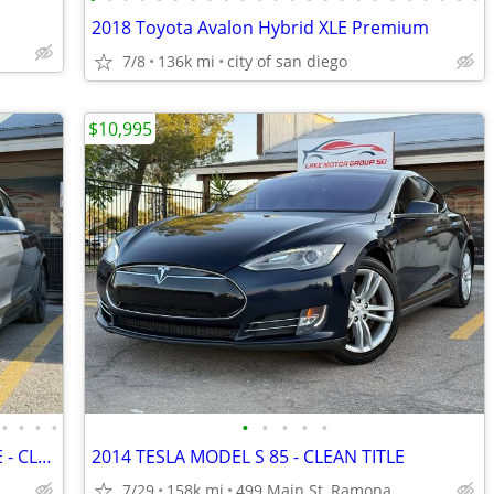
2018 Toyota Avalon Hybrid XLE Premium
7/8
136k mi
city of san diego
$10,995
•
•
•
•
•
•
•
•
•
2019 TESLA MODEL 3 STANDARD RANGE - CLEAN TITLE
2014 TESLA MODEL S 85 - CLEAN TITLE
7/29
158k mi
499 Main St, Ramona