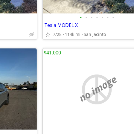
•
•
•
•
•
•
•
Tesla MODEL X
7/28
114k mi
San Jacinto
$41,000
no image