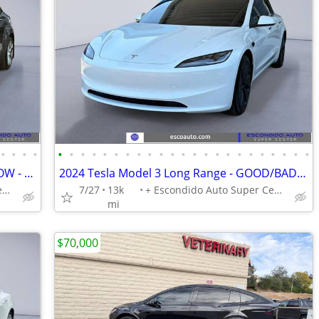
•
•
•
•
•
•
•
•
•
•
•
•
•
•
•
•
•
•
•
•
•
•
•
•
•
•
•
2023 Tesla Model Y Long Range**3rd ROW - GOOD/BAD/NO CREDIT OK!
2024 Tesla Model 3 Long Range - GOOD/BAD/NO CREDIT OK!
+ Escondido Auto Super Center
7/27
13k
+ Escondido Auto Super Center
mi
$70,000