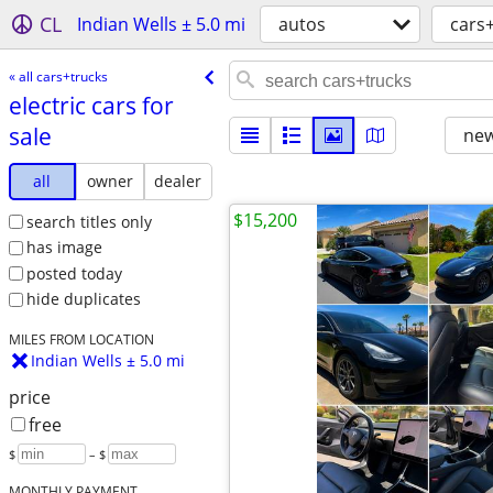
CL
Indian Wells ± 5.0 mi
autos
cars
« all cars+trucks
electric cars for
sale
new
all
owner
dealer
$15,200
search titles only
has image
posted today
hide duplicates
MILES FROM LOCATION
Indian Wells ± 5.0 mi
price
free
$
– $
MONTHLY PAYMENT