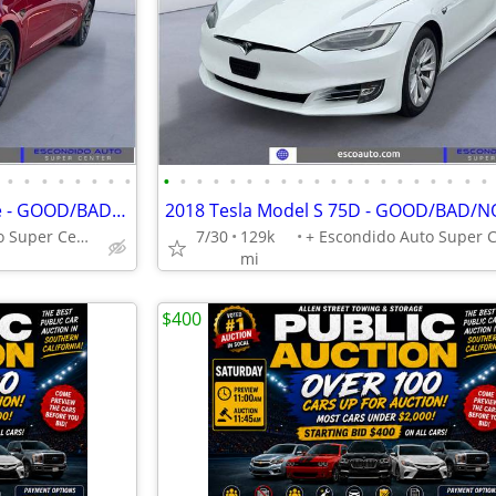
•
•
•
•
•
•
•
•
•
•
•
•
•
•
•
•
•
•
•
•
•
•
•
•
•
•
•
•
2025 Tesla Model 3 Long Range - GOOD/BAD/NO CREDIT OK!
+ Escondido Auto Super Center
7/30
129k
mi
$400