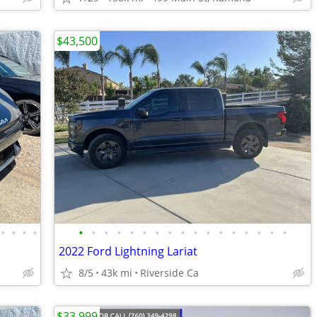
$43,500
•
•
•
•
•
•
•
•
•
•
•
•
•
•
•
•
•
•
•
•
•
2022 Ford Lightning Lariat
8/5
43k mi
Riverside Ca
$33,999