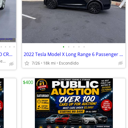
•
•
•
•
•
•
•
•
•
2018 Tesla Model S 75D - GOOD/BAD/NO CREDIT OK!
2022 Tesla Model X Long Range 6 Passenger 18,000 Miles
+ Escondido Auto Super Center
7/26
18k mi
Escondido
$400