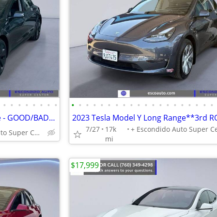
•
•
•
•
•
•
•
•
•
•
•
•
•
•
•
•
•
•
•
•
•
•
•
•
•
•
•
•
2025 Tesla Model 3 Long Range - GOOD/BAD/NO CREDIT OK!
7/27
17k
+ Escondido Auto Super Center
mi
$17,999