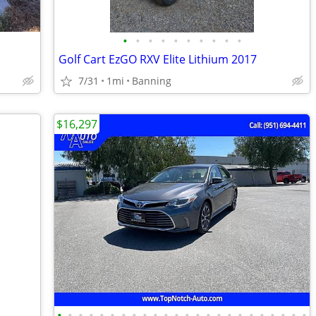
•
•
•
•
•
•
•
•
•
•
Golf Cart EzGO RXV Elite Lithium 2017
7/31
1mi
Banning
$16,297
•
•
•
•
•
•
•
•
•
•
•
•
•
•
•
•
•
•
•
•
•
•
•
•