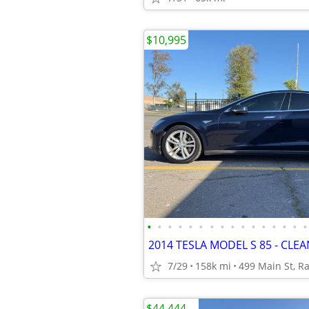
$10,995
•
•
•
•
•
•
•
•
•
•
•
•
•
•
•
•
2014 TESLA MODEL S 85 - CLEA
7/29
158k mi
499 Main St, 
$44,444