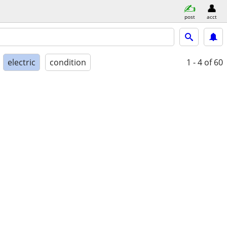
post
acct
electric
condition
1 - 4
of 60