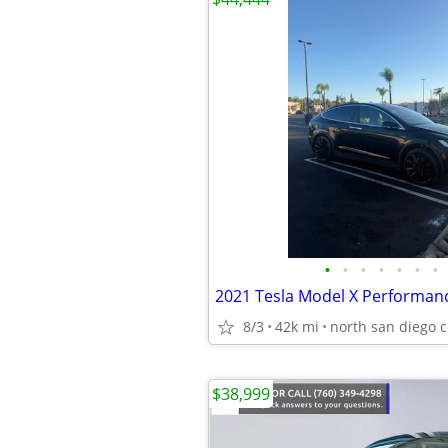
•
•
•
•
•
•
•
8/3
42k mi
north san diego 
$38,999