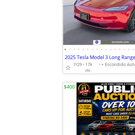
•
•
•
•
•
•
•
•
•
•
•
•
•
•
•
•
7/29
17k
mi
$400