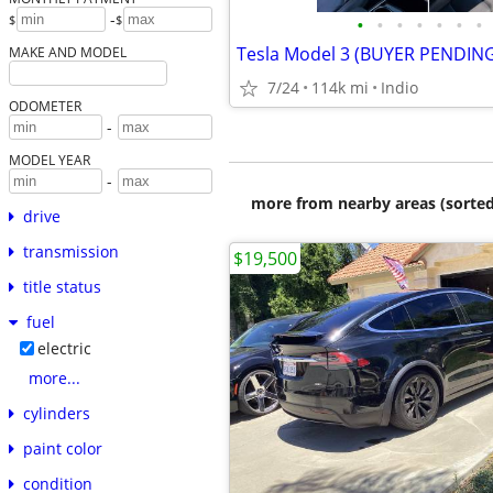
-
$
$
•
•
•
•
•
•
•
Tesla Model 3 (BUYER PENDIN
MAKE AND MODEL
7/24
114k mi
Indio
ODOMETER
-
MODEL YEAR
-
more from nearby areas (sorted
drive
transmission
$19,500
title status
fuel
electric
more...
cylinders
paint color
condition