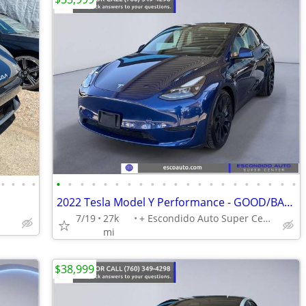
•
•
•
•
•
•
•
•
•
•
•
•
•
•
•
•
•
•
•
•
•
•
•
•
•
2022 Tesla Model Y Performance - GOOD/BAD/NO CREDIT OK!
7/19
27k
+ Escondido Auto Super Center
mi
$38,999