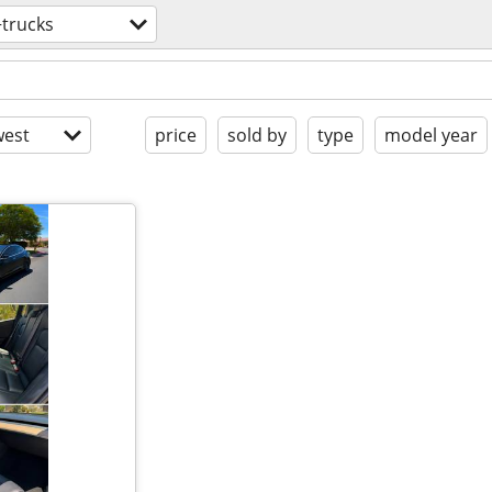
+trucks
est
price
sold by
type
model year