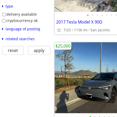
type
delivery available
•
•
•
•
•
•
•
cryptocurrency ok
2017 Tesla Model X 90D
language of posting
7/25
115k mi
San Jacinto
related searches
$25,000
reset
apply
•
•
•
•
•
•