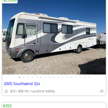
$25,000
•
•
•
•
•
•
•
•
•
•
•
•
•
•
•
•
•
2005 Southwind 32v
8/3
40k mi
Lucerne Valley
$350