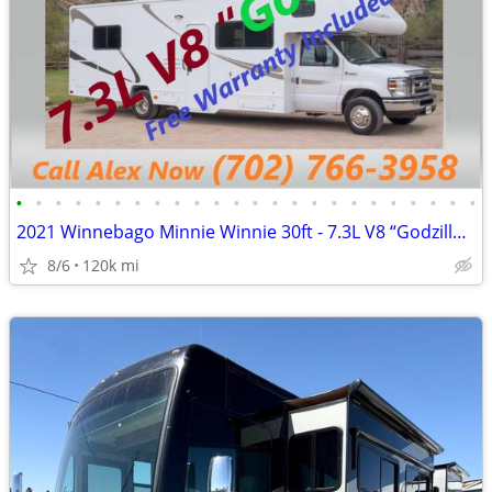
•
•
•
•
•
•
•
•
•
•
•
•
•
•
•
•
•
•
•
•
•
•
•
•
2021 Winnebago Minnie Winnie 30ft - 7.3L V8 “Godzilla Engine"
8/6
120k mi