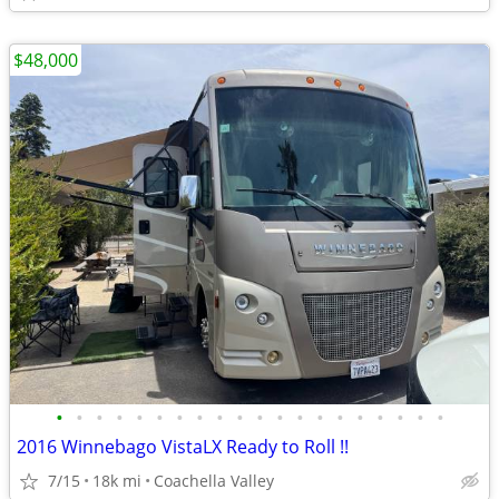
$48,000
•
•
•
•
•
•
•
•
•
•
•
•
•
•
•
•
•
•
•
•
2016 Winnebago VistaLX Ready to Roll !!
7/15
18k mi
Coachella Valley