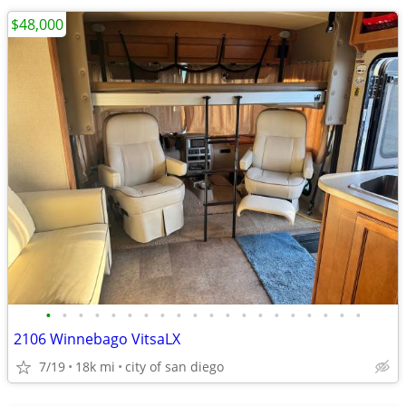
$48,000
•
•
•
•
•
•
•
•
•
•
•
•
•
•
•
•
•
•
•
•
2106 Winnebago VitsaLX
7/19
18k mi
city of san diego