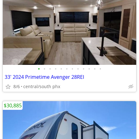
•
•
•
•
•
•
•
•
•
•
•
•
33' 2024 Primetime Avenger 28REI
8/6
central/south phx
$30,885