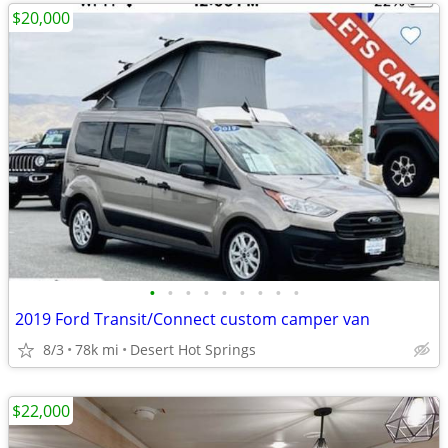
$20,000
•
•
•
•
•
•
•
•
•
2019 Ford Transit/Connect custom camper van
8/3
78k mi
Desert Hot Springs
$22,000