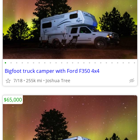
•
•
•
•
•
•
•
•
•
•
•
•
•
•
•
•
•
•
•
•
•
•
•
•
Bigfoot truck camper with Ford F350 4x4
7/18
255k mi
Joshua Tree
$65,000