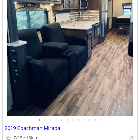
•
•
•
•
•
•
•
•
•
•
•
•
2019 Coachman Mirada
7/15
15k mi