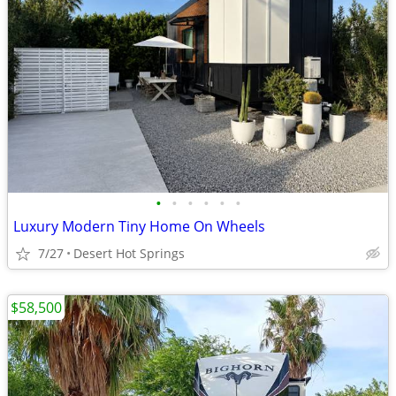
•
•
•
•
•
•
Luxury Modern Tiny Home On Wheels
7/27
Desert Hot Springs
$58,500