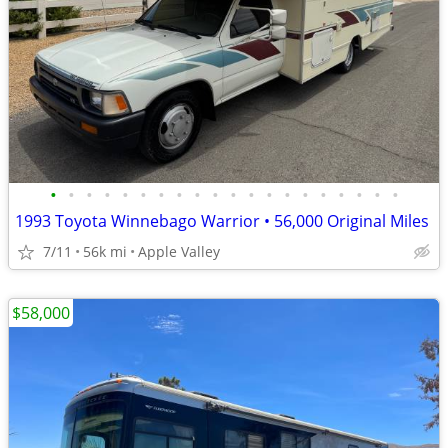
•
•
•
•
•
•
•
•
•
•
•
•
•
•
•
•
•
•
•
•
1993 Toyota Winnebago Warrior • 56,000 Original Miles
7/11
56k mi
Apple Valley
$58,000