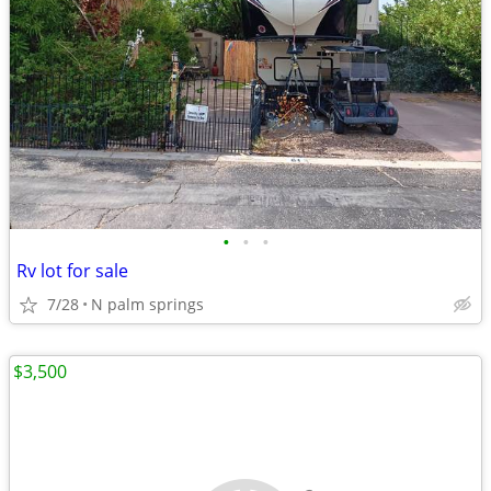
•
•
•
Rv lot for sale
7/28
N palm springs
$3,500