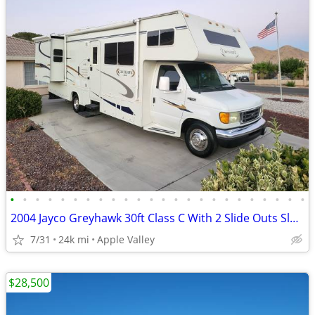
•
•
•
•
•
•
•
•
•
•
•
•
•
•
•
•
•
•
•
•
•
•
•
•
2004 Jayco Greyhawk 30ft Class C With 2 Slide Outs Sleeps 8
7/31
24k mi
Apple Valley
$28,500