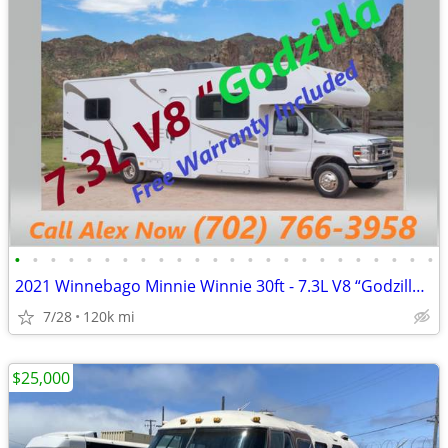
•
•
•
•
•
•
•
•
•
•
•
•
•
•
•
•
•
•
•
•
•
•
•
•
2021 Winnebago Minnie Winnie 30ft - 7.3L V8 “Godzilla Engine"
7/28
120k mi
$25,000