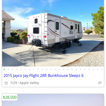
•
•
•
•
•
•
•
•
•
•
•
•
•
•
•
•
•
•
•
•
•
•
•
•
2015 Jayco Jay-Flight 28ft Bunkhouse Sleeps 6
7/29
Apple Valley
$28,500