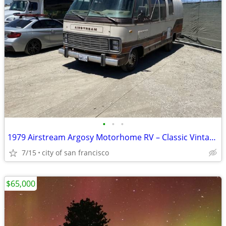
•
•
•
1979 Airstream Argosy Motorhome RV – Classic Vintage Camper
7/15
city of san francisco
$65,000