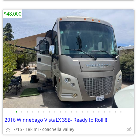
$48,000
•
•
•
•
•
•
•
•
•
•
•
•
•
•
•
•
•
•
•
•
2016 Winnebago VistaLX 35B- Ready to Roll !!
7/15
18k mi
coachella valley