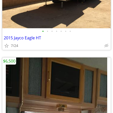
•
•
•
•
•
•
•
2015 Jayco Eagle HT
7/24
$6,500