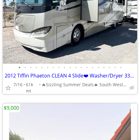
•
•
•
•
•
•
•
•
•
•
•
•
•
•
•
•
•
•
•
2012 Tiffin Phaeton CLEAN 4 Slide❤️ Washer/Dryer 336HRsGen *Dont Miss
7/16
61k
🔥Sizzling Summer Deals🔥 South West RVGUY
mi
$9,000