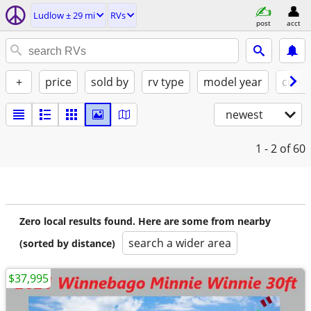
Ludlow ± 29 mi
RVs
post
acct
+
price
sold by
rv type
model year
condi
newest
1 - 2
of 60
Zero local results found. Here are some from nearby
search a wider area
(sorted by distance)
$37,995