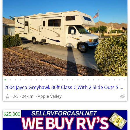
•
•
•
•
•
•
•
•
•
•
•
•
•
•
•
•
•
•
•
•
•
•
•
•
2004 Jayco Greyhawk 30ft Class C With 2 Slide Outs Sleeps 8
8/5
24k mi
Apple Valley
$25,000