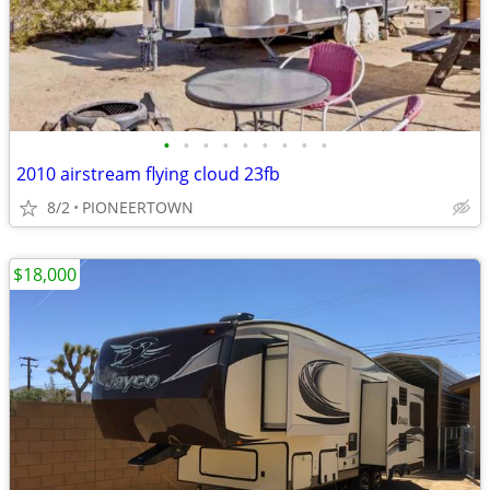
•
•
•
•
•
•
•
•
•
2010 airstream flying cloud 23fb
8/2
PIONEERTOWN
$18,000