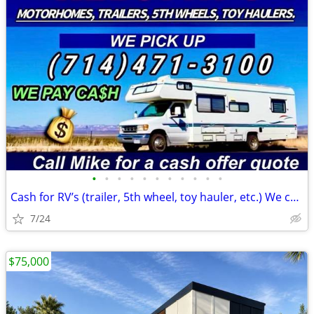
•
•
•
•
•
•
•
•
•
•
•
Cash for RV’s (trailer, 5th wheel, toy hauler, etc.) We come to you.
7/24
$75,000