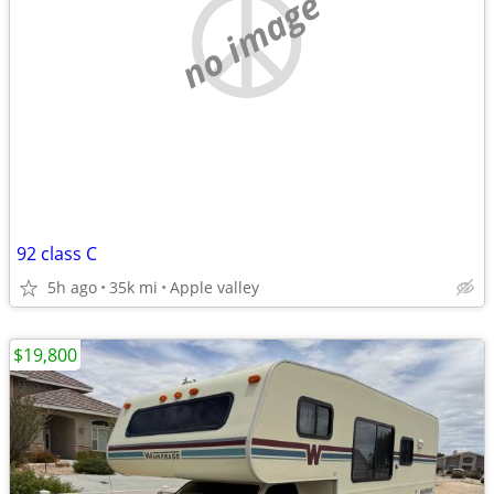
no image
92 class C
5h ago
35k mi
Apple valley
$19,800