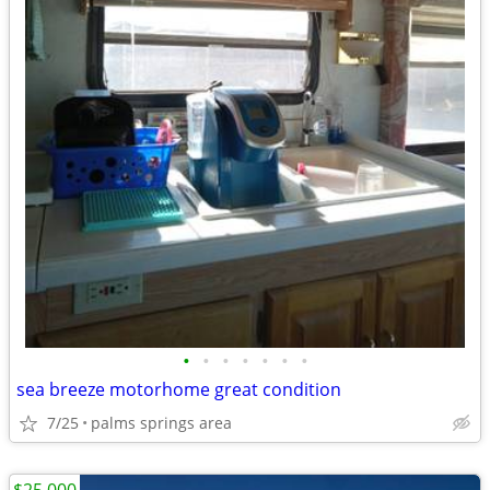
•
•
•
•
•
•
•
sea breeze motorhome great condition
7/25
palms springs area