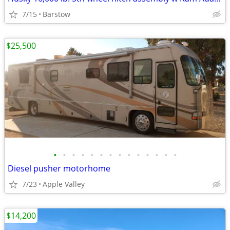
7/15
Barstow
$25,500
•
•
•
•
•
•
•
•
•
•
•
•
•
•
Diesel pusher motorhome
7/23
Apple Valley
$14,200