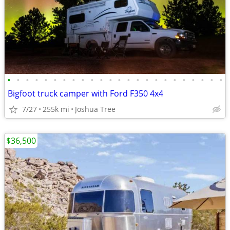
•
•
•
•
•
•
•
•
•
•
•
•
•
•
•
•
•
•
•
•
•
•
•
•
Bigfoot truck camper with Ford F350 4x4
7/27
255k mi
Joshua Tree
$36,500