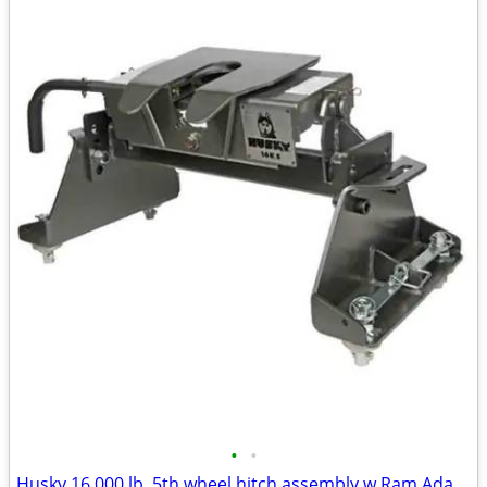
•
•
Husky 16,000 lb. 5th wheel hitch assembly w Ram Adapter