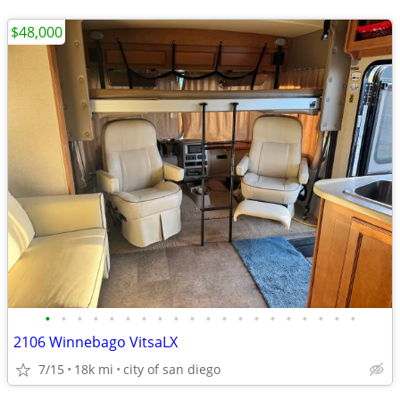
$48,000
•
•
•
•
•
•
•
•
•
•
•
•
•
•
•
•
•
•
•
•
2106 Winnebago VitsaLX
7/15
18k mi
city of san diego