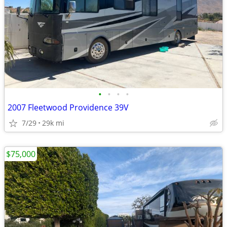
•
•
•
•
2007 Fleetwood Providence 39V
7/29
29k mi
$75,000