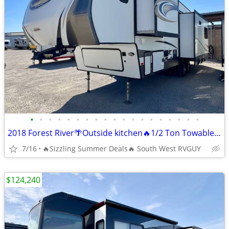
•
•
•
•
•
•
•
•
•
•
•
•
•
•
•
•
•
•
•
2018 Forest River🌴Outside kitchen🔥1/2 Ton Towable🥶2ACs🙌🏼AutoLevel
7/16
🔥Sizzling Summer Deals🔥 South West RVGUY
$124,240