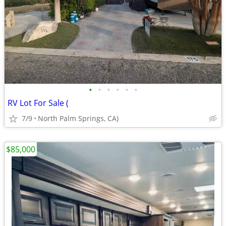
•
•
•
•
•
•
RV Lot For Sale (
7/9
North Palm Springs, CA)
$85,000