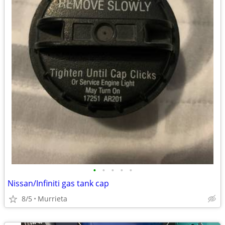
•
•
•
•
•
Nissan/Infiniti gas tank cap
8/5
Murrieta