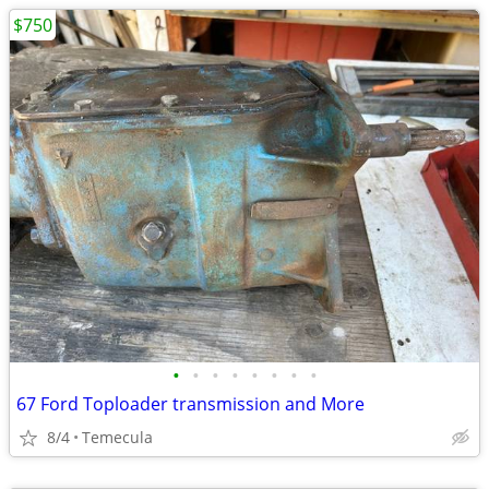
$750
•
•
•
•
•
•
•
•
67 Ford Toploader transmission and More
8/4
Temecula