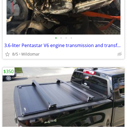
•
•
•
•
3.6-liter Pentastar V6 engine transmission and transfercase
8/5
Wildomar
$350