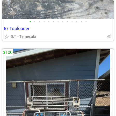
•
•
•
•
•
•
•
•
•
•
•
•
•
67 Toploader
8/4
Temecula
$100