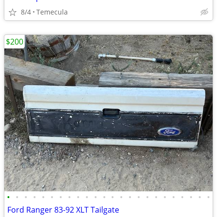
8/4
Temecula
$200
•
•
•
•
•
•
•
•
•
•
•
•
•
•
•
•
•
•
•
•
•
•
•
•
Ford Ranger 83-92 XLT Tailgate