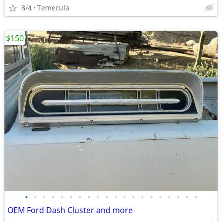
8/4
Temecula
$150
•
•
•
•
•
•
•
•
•
•
•
•
•
•
•
•
•
•
•
•
OEM Ford Dash Cluster and more