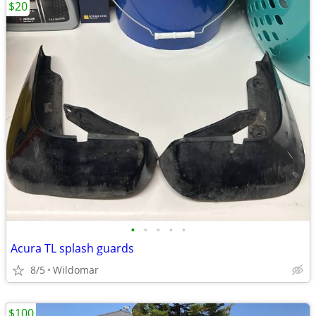
$20
•
•
•
•
•
Acura TL splash guards
8/5
Wildomar
$100