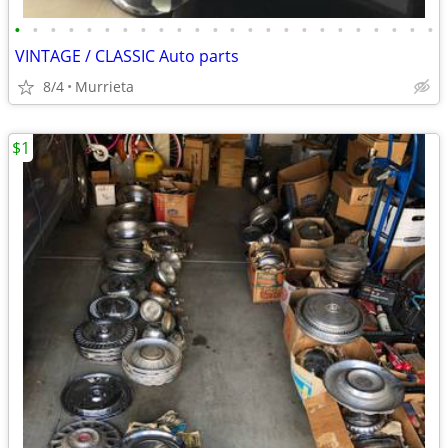
•
•
•
•
•
•
•
•
•
•
•
•
•
•
•
•
•
•
•
•
•
•
•
•
VINTAGE / CLASSIC Auto parts
8/4
Murrieta
$1