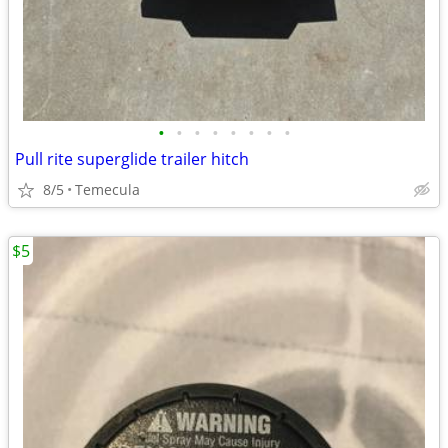
•
•
•
•
•
•
•
•
Pull rite superglide trailer hitch
8/5
Temecula
$5