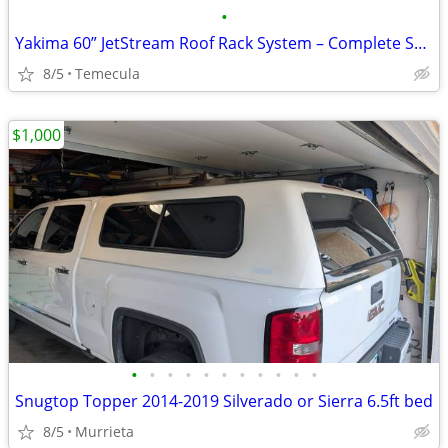
•
Yakima 60” JetStream Roof Rack System – Complete Setup
8/5
Temecula
$1,000
•
•
•
•
•
•
•
•
•
•
•
Snugtop Topper 2014-2019 Silverado or Sierra 6.5ft bed
8/5
Murrieta