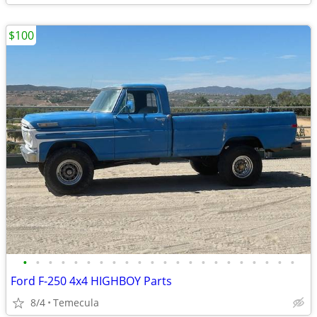
$100
•
•
•
•
•
•
•
•
•
•
•
•
•
•
•
•
•
•
•
•
•
•
Ford F-250 4x4 HIGHBOY Parts
8/4
Temecula