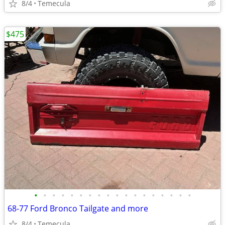
8/4
Temecula
$475
•
•
•
•
•
•
•
•
•
•
•
•
•
•
•
•
•
•
68-77 Ford Bronco Tailgate and more
8/4
Temecula