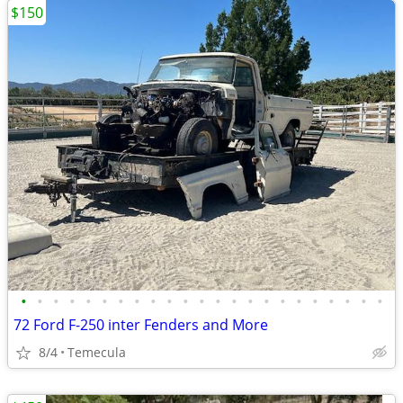
$150
•
•
•
•
•
•
•
•
•
•
•
•
•
•
•
•
•
•
•
•
•
•
•
72 Ford F-250 inter Fenders and More
8/4
Temecula