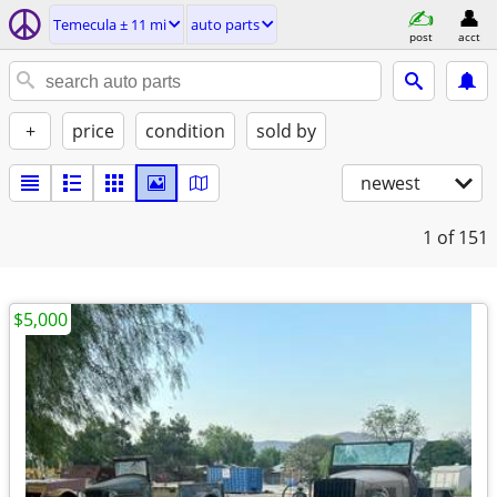
Temecula ± 11 mi
auto parts
post
acct
+
price
condition
sold by
newest
1
of 151
$5,000