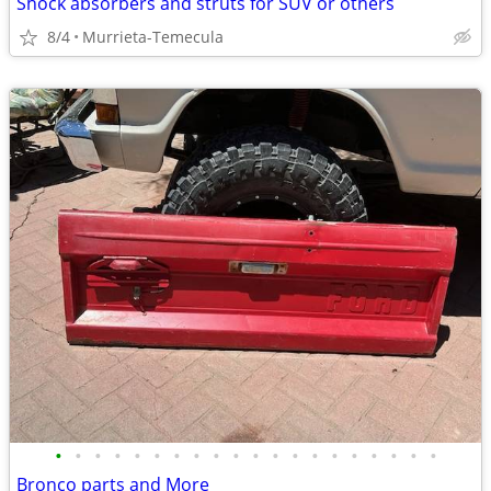
Shock absorbers and struts for SUV or others
8/4
Murrieta-Temecula
•
•
•
•
•
•
•
•
•
•
•
•
•
•
•
•
•
•
•
•
Bronco parts and More