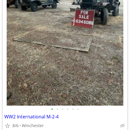
•
•
•
•
•
•
WW2 International M-2-4
8/6
Winchester