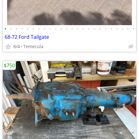
•
•
•
•
•
•
•
•
•
•
•
•
•
•
•
•
•
•
•
•
•
•
•
•
68-72 Ford Tailgate
8/4
Temecula
$750