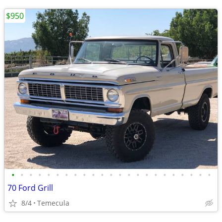
$950
•
•
•
•
•
•
•
•
•
•
•
•
•
•
•
•
•
•
•
•
•
•
•
70 Ford Grill
8/4
Temecula