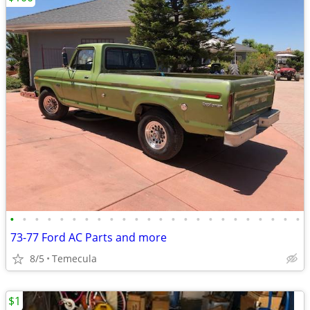
•
•
•
•
•
•
•
•
•
•
•
•
•
•
•
•
•
•
•
•
•
•
•
•
73-77 Ford AC Parts and more
8/5
Temecula
$1