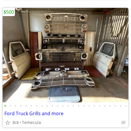
$500
•
•
•
•
•
•
•
•
•
•
•
•
•
•
•
•
•
•
•
•
•
•
•
•
Ford Truck Grills and more
8/4
Temecula