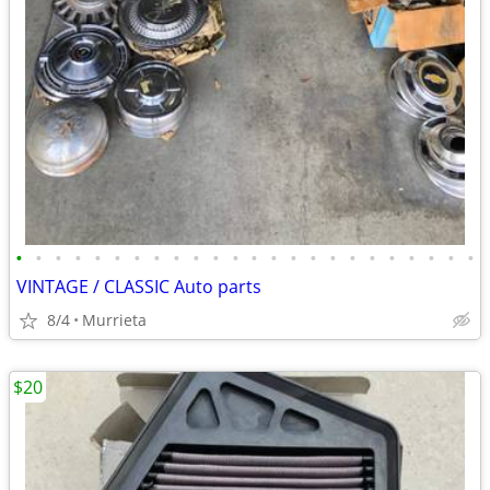
•
•
•
•
•
•
•
•
•
•
•
•
•
•
•
•
•
•
•
•
•
•
•
•
VINTAGE / CLASSIC Auto parts
8/4
Murrieta
$20