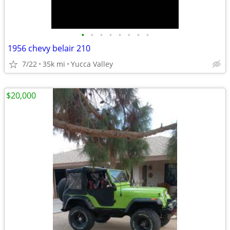
•
•
•
•
•
•
•
•
1956 chevy belair 210
7/22
35k mi
Yucca Valley
$20,000