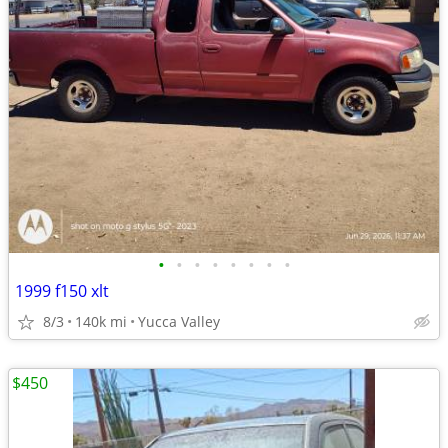
•
•
•
•
•
•
•
•
1999 f150 xlt
8/3
140k mi
Yucca Valley
$450