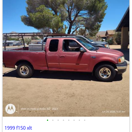
•
•
•
•
•
•
•
•
1999 f150 xlt