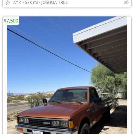
7/14
57k mi
JOSHUA TREE
$7,500