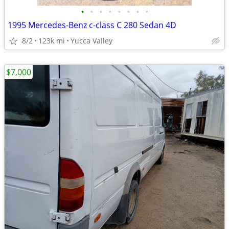
•
•
•
•
•
•
•
•
1995 Mercedes-Benz c-class C 280 Sedan 4D
8/2
123k mi
Yucca Valley
$7,000