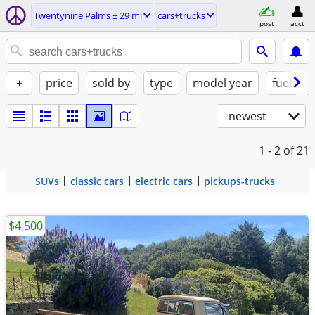
Twentynine Palms ± 29 mi
cars+trucks
post
acct
+
price
sold by
type
model year
fuel
newest
1 - 2
of 21
SUVs
classic cars
electric cars
pickups-trucks
$4,500