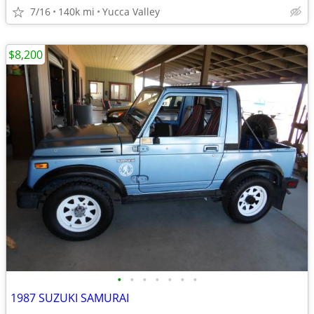
7/16
140k mi
Yucca Valley
$8,200
•
•
•
•
•
•
•
1987 SUZUKI SAMURAI