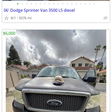
•
•
•
•
•
•
•
•
•
•
•
•
•
•
•
•
•
•
06' Dodge Sprinter Van 3500 L5 diesel
8/1
307k mi
$6,000