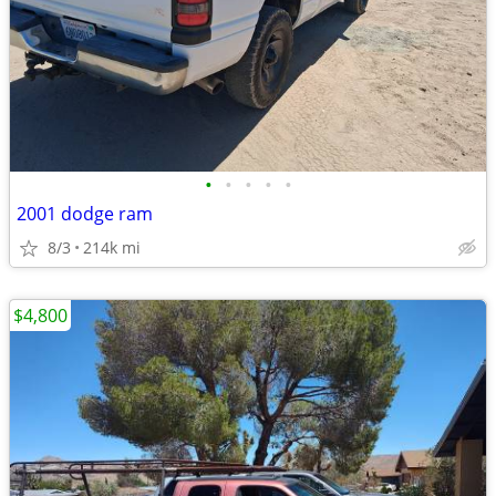
•
•
•
•
•
2001 dodge ram
8/3
214k mi
$4,800