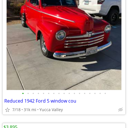
•
•
•
•
•
•
•
•
•
•
•
•
•
•
•
•
•
Reduced 1942 Ford 5 window cou
7/18
31k mi
Yucca Valley
$3,895