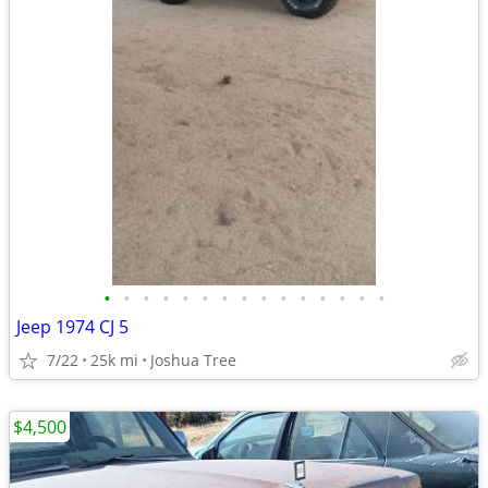
•
•
•
•
•
•
•
•
•
•
•
•
•
•
•
Jeep 1974 CJ 5
7/22
25k mi
Joshua Tree
$4,500