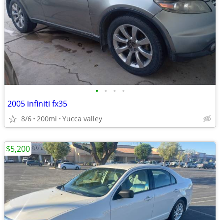
•
•
•
•
2005 infiniti fx35
8/6
200mi
Yucca valley
$5,200