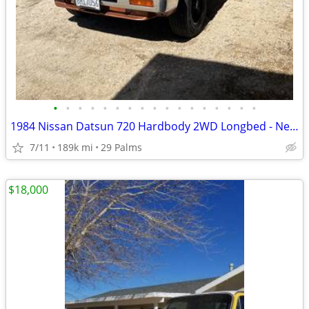
•
•
•
•
•
•
•
•
•
•
•
•
•
•
•
•
•
1984 Nissan Datsun 720 Hardbody 2WD Longbed - Needs Engine
7/11
189k mi
29 Palms
$18,000