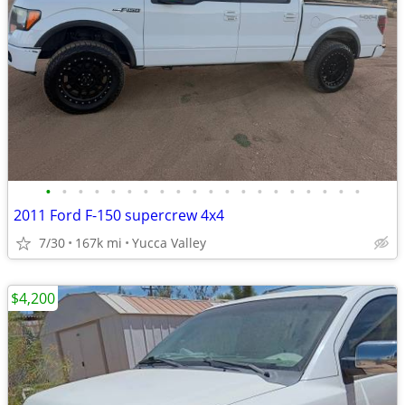
•
•
•
•
•
•
•
•
•
•
•
•
•
•
•
•
•
•
•
•
2011 Ford F-150 supercrew 4x4
7/30
167k mi
Yucca Valley
$4,200