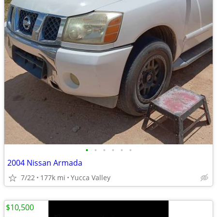
•
•
•
•
•
•
2004 Nissan Armada
7/22
177k mi
Yucca Valley
$10,500