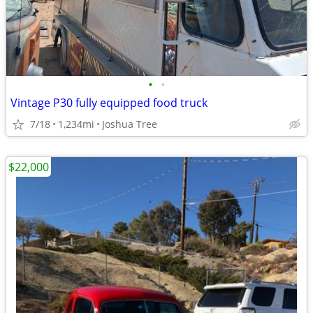
•
•
Vintage P30 fully equipped food truck
7/18
1,234mi
Joshua Tree
$22,000