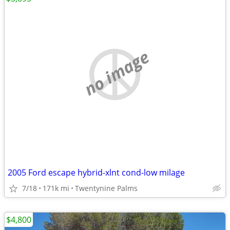
no image
2005 Ford escape hybrid-xlnt cond-low milage
7/18
171k mi
Twentynine Palms
$4,800