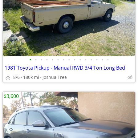
•
•
•
•
•
•
•
•
•
•
•
•
•
•
•
1981 Toyota Pickup - Manual RWD 3/4 Ton Long Bed
8/6
180k mi
Joshua Tree
$3,600