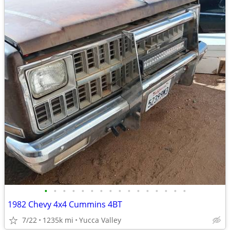
•
•
•
•
•
•
•
•
•
•
•
•
•
•
•
•
1982 Chevy 4x4 Cummins 4BT
7/22
1235k mi
Yucca Valley