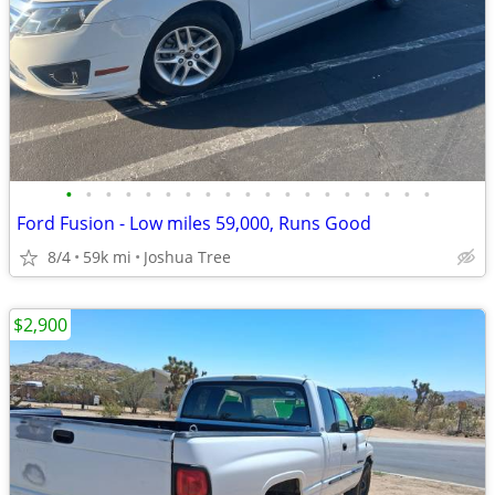
•
•
•
•
•
•
•
•
•
•
•
•
•
•
•
•
•
•
•
Ford Fusion - Low miles 59,000, Runs Good
8/4
59k mi
Joshua Tree
$2,900