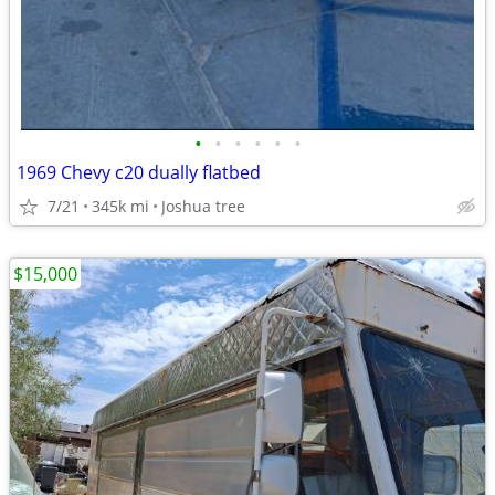
•
•
•
•
•
•
1969 Chevy c20 dually flatbed
7/21
345k mi
Joshua tree
$15,000