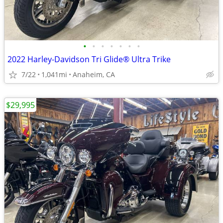
•
•
•
•
•
•
•
2022 Harley-Davidson Tri Glide® Ultra Trike
7/22
1,041mi
Anaheim, CA
$29,995