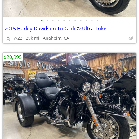
•
•
•
•
•
•
•
•
•
•
•
2015 Harley-Davidson Tri Glide® Ultra Trike
7/22
29k mi
Anaheim, CA
$20,995