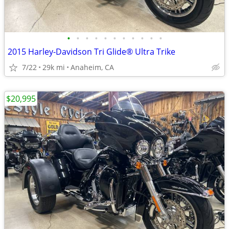
•
•
•
•
•
•
•
•
•
•
•
2015 Harley-Davidson Tri Glide® Ultra Trike
7/22
29k mi
Anaheim, CA
$20,995