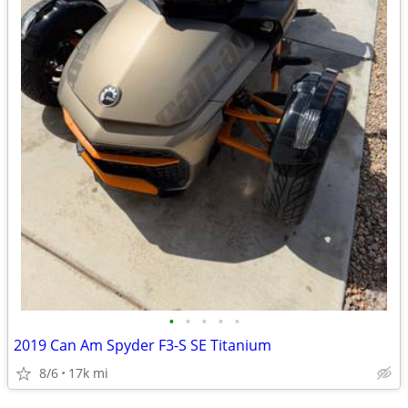
•
•
•
•
•
2019 Can Am Spyder F3-S SE Titanium
8/6
17k mi