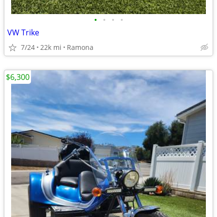
•
•
•
•
VW Trike
7/24
22k mi
Ramona
$6,300