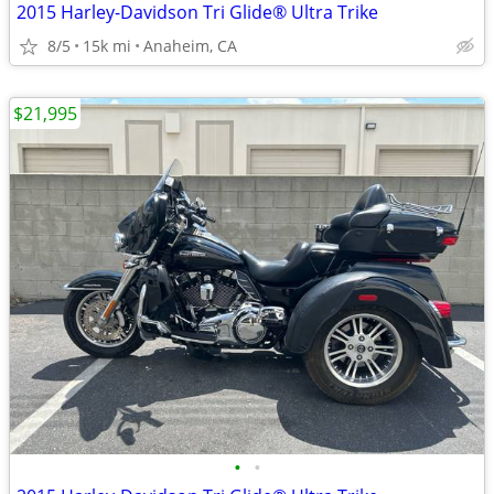
2015 Harley-Davidson Tri Glide® Ultra Trike
8/5
15k mi
Anaheim, CA
$21,995
•
•