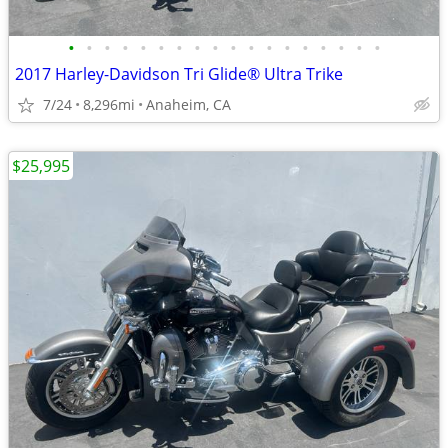
•
•
•
•
•
•
•
•
•
•
•
•
•
•
•
•
•
•
2017 Harley-Davidson Tri Glide® Ultra Trike
7/24
8,296mi
Anaheim, CA
$25,995