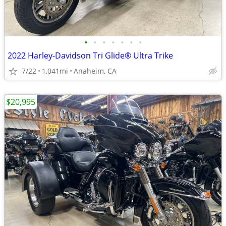
•
•
•
•
•
•
•
2022 Harley-Davidson Tri Glide® Ultra Trike
7/22
1,041mi
Anaheim, CA
$20,995