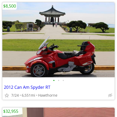
$8,500
•
•
•
2012 Can Am Spyder RT
7/24
6,551mi
Hawthorne
$32,955