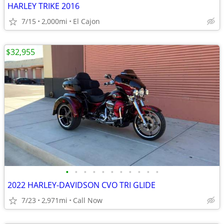
HARLEY TRIKE 2016
7/15
2,000mi
El Cajon
$32,955
•
•
•
•
•
•
•
•
•
•
•
2022 HARLEY-DAVIDSON CVO TRI GLIDE
7/23
2,971mi
Call Now