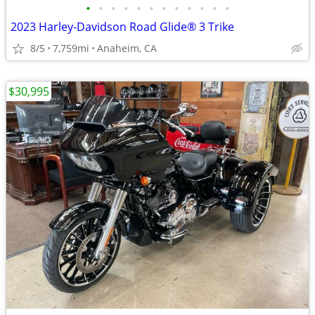
•
•
•
•
•
•
•
•
•
•
•
•
2023 Harley-Davidson Road Glide® 3 Trike
8/5
7,759mi
Anaheim, CA
$30,995