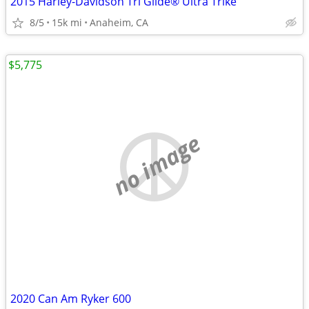
2015 Harley-Davidson Tri Glide® Ultra Trike
8/5
15k mi
Anaheim, CA
$5,775
no image
2020 Can Am Ryker 600