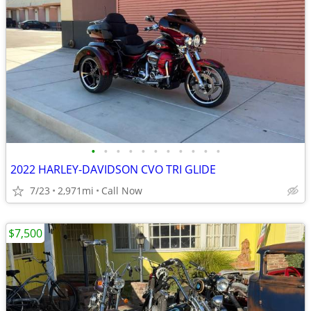
•
•
•
•
•
•
•
•
•
•
•
2022 HARLEY-DAVIDSON CVO TRI GLIDE
7/23
2,971mi
Call Now
$7,500