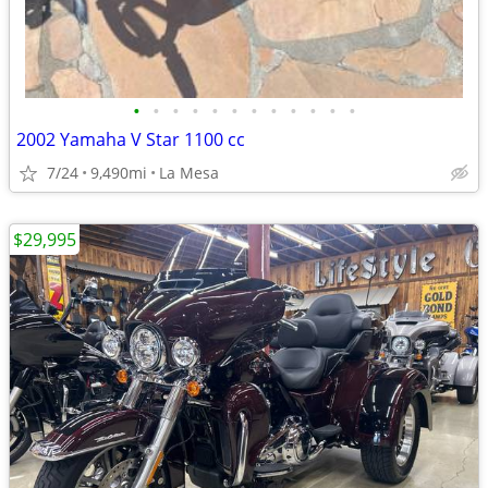
•
•
•
•
•
•
•
•
•
•
•
•
2002 Yamaha V Star 1100 cc
7/24
9,490mi
La Mesa
$29,995