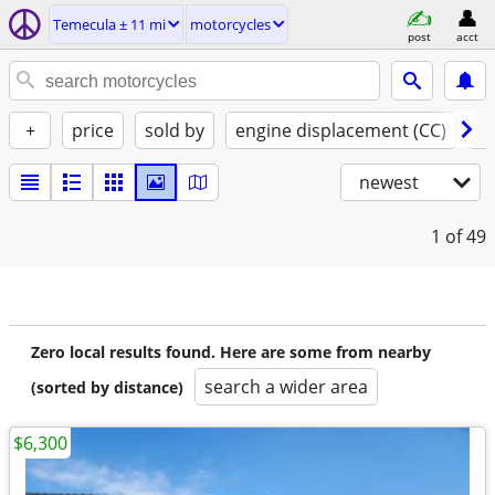
Temecula ± 11 mi
motorcycles
post
acct
+
price
sold by
engine displacement (CC)
st
newest
1
of 49
Zero local results found. Here are some from nearby
search a wider area
(sorted by distance)
$6,300