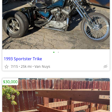
•
•
1993 Sportster Trike
7/15
25k mi
Van Nuys
$30,000