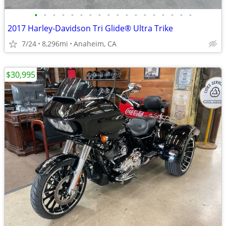
•
•
•
•
•
•
•
•
•
•
•
•
•
•
•
•
•
•
2017 Harley-Davidson Tri Glide® Ultra Trike
7/24
8,296mi
Anaheim, CA
$30,995