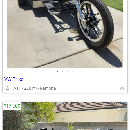
•
•
•
•
VW Trike
7/11
22k mi
Ramona
$17,500