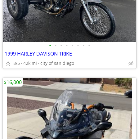
•
•
•
•
•
•
•
•
1999 HARLEY DAVISON TRIKE
8/5
42k mi
city of san diego
$16,000