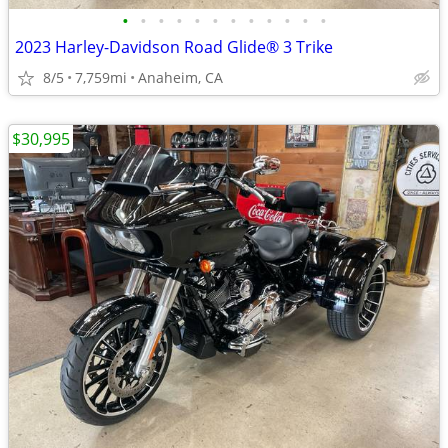
•
•
•
•
•
•
•
•
•
•
•
•
2023 Harley-Davidson Road Glide® 3 Trike
8/5
7,759mi
Anaheim, CA
$30,995