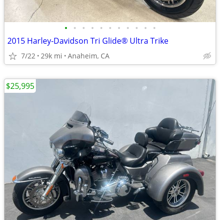
•
•
•
•
•
•
•
•
•
•
•
2015 Harley-Davidson Tri Glide® Ultra Trike
7/22
29k mi
Anaheim, CA
$25,995