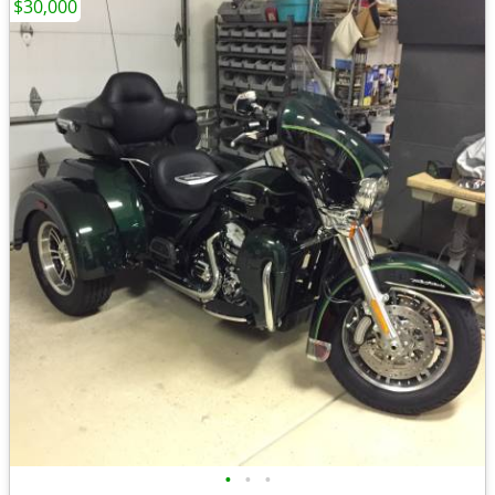
$30,000
•
•
•