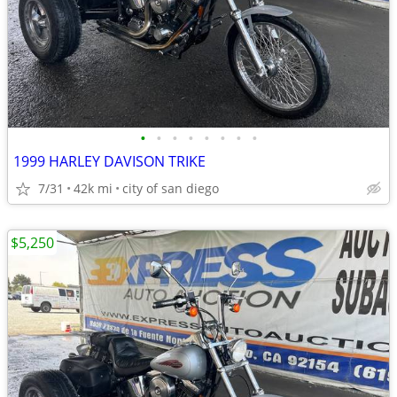
•
•
•
•
•
•
•
•
1999 HARLEY DAVISON TRIKE
7/31
42k mi
city of san diego
$5,250