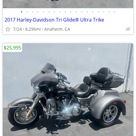
•
•
•
•
•
•
•
•
•
•
•
•
•
•
•
•
•
•
2017 Harley-Davidson Tri Glide® Ultra Trike
7/24
8,296mi
Anaheim, CA
$25,995