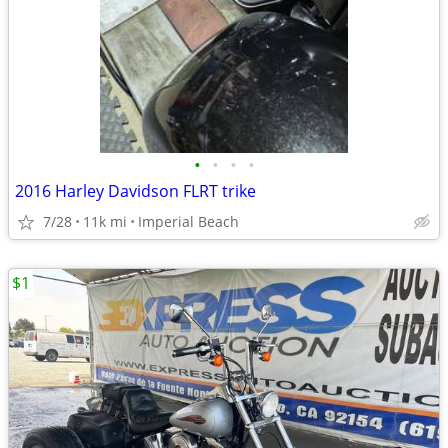
•
•
•
•
2016 Harley Davidson FLRT trike
7/28
11k mi
Imperial Beach
$1