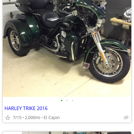
•
•
•
HARLEY TRIKE 2016
7/15
2,000mi
El Cajon