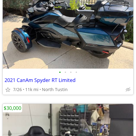
•
•
•
•
2021 CanAm Spyder RT Limited
7/26
11k mi
North Tustin
$30,000